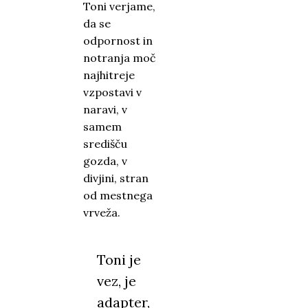
Toni verjame,
da se
odpornost in
notranja moč
najhitreje
vzpostavi v
naravi, v
samem
središču
gozda, v
divjini, stran
od mestnega
vrveža.
Toni je
vez, je
adapter,