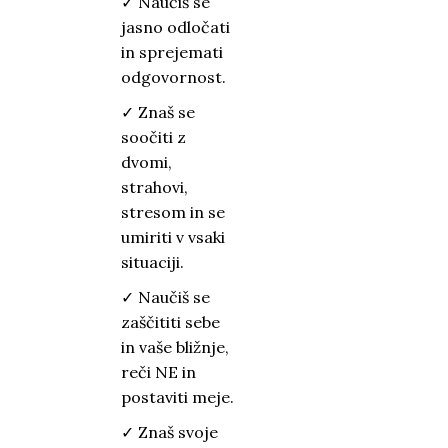
✓ Naučiš se
jasno odločati
in sprejemati
odgovornost.
✓ Znaš se
soočiti z
dvomi,
strahovi,
stresom in se
umiriti v vsaki
situaciji.
✓ Naučiš se
zaščititi sebe
in vaše bližnje,
reči NE in
postaviti meje.
✓ Znaš svoje