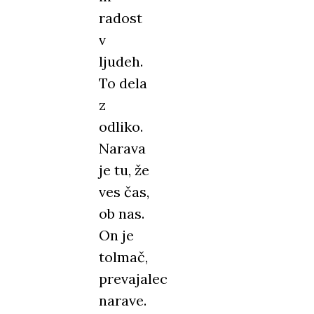
radost
v
ljudeh.
To dela
z
odliko.
Narava
je tu, že
ves čas,
ob nas.
On je
tolmač,
prevajalec
narave.