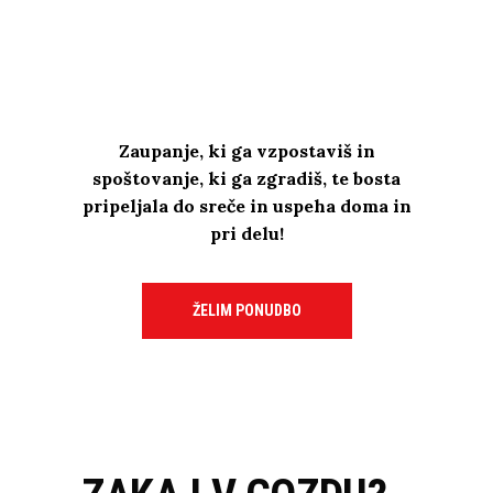
bivak
ogenj
orientacija
hrana
GRADNJA BIVAKA
VZDRŽEVANJE OGNJA
Zaupanje, ki ga vzpostaviš in
DOSEGANJE CILJEV
spoštovanje, ki ga zgradiš, te bosta
PRIPRAVA HRANE IN KUHANJE
pripeljala do sreče in uspeha doma in
pri delu!
ŽELIM PONUDBO