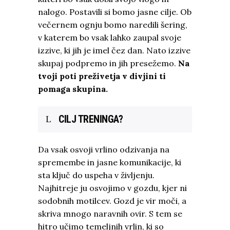
nalogo. Postavili si bomo jasne cilje. Ob
večernem ognju bomo naredili šering,
v katerem bo vsak lahko zaupal svoje
izzive, ki jih je imel čez dan. Nato izzive
skupaj podpremo in jih presežemo.
Na
tvoji poti preživetja v divjini ti
pomaga skupina.
CILJ TRENINGA?
Da vsak osvoji vrlino odzivanja na
spremembe in jasne komunikacije, ki
sta ključ do uspeha v življenju.
Najhitreje ju osvojimo v gozdu, kjer ni
sodobnih motilcev. Gozd je vir moči, a
skriva mnogo naravnih ovir. S tem se
hitro učimo temeljnih vrlin, ki so