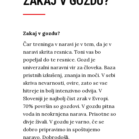
ZAKAJ V GOZDU?
Zakaj v gozdu?
Čar treninga v naravi je v tem, da je v
naravi skrita resnica. Toni vas bo
popeljal do te resnice. Gozd je
univerzalni naravni vir za človeka. Baza
pristnih izkušenj, znanja in moči. V sebi
skriva nevarnosti, ovire, zato se vse
hitreje in bolj intenzivno odvija. V
Sloveniji je najbolj čist zrak v Evropi.
70% površin so gozdovi. V gozdu pitna
voda in neokrnjena narava. Prisotne so
divje živali. V gozdu je varno, če se
dobro pripravimo in spoštujemo
naravo. Dobrodošli.