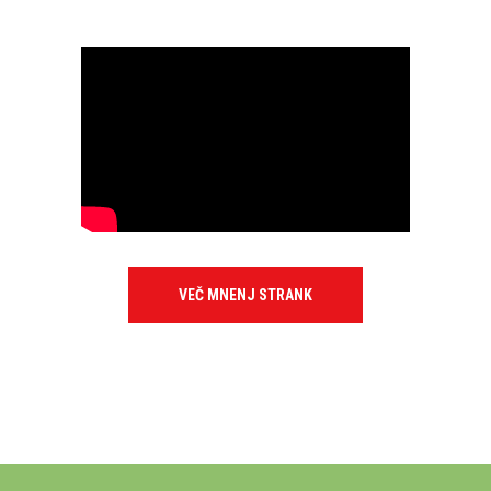
VEČ MNENJ STRANK