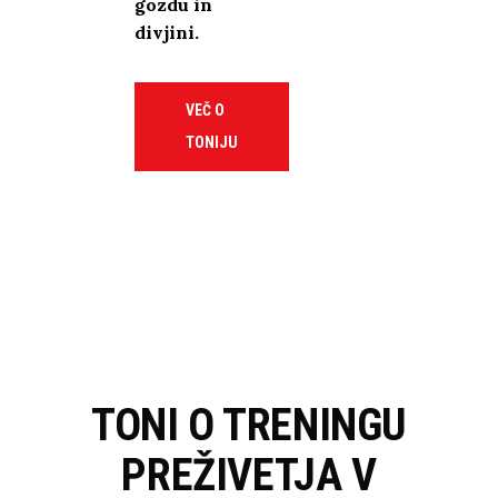
gozdu in
divjini.
VEČ O
TONIJU
TONI O TRENINGU
PREŽIVETJA V