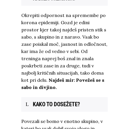
Okrepiti odpornost na spremembe po
korona epidemiji. Gozd je edini
prostor kjer takoj najdeš pristen stik s
sabo, s skupino in z naravo. Vsak bo
zase poiskal moč, jasnost in odločnost,
kar ima že od vedno v sebi. Od
treninga naprej boš znal in znala
poskrbeti zase in za druge, tudi v
najbolj kritičnih situacijah, tako doma
kot pri delu.
Najdeš mir: Povežeš se s
sabo in divjino.
KAKO TO DOSEŽETE?
Povezali se bomo v enotno skupino, v
kateri bo vsak dobil svojo vlogo in